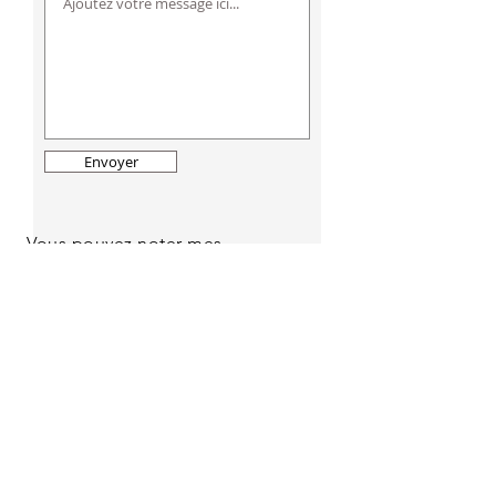
Envoyer
Vous pouvez noter mes
coordonnées ci-dessous ou m'écrire
via le formulaire de contact. À
bientôt !